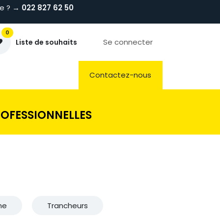
de ? →
022 827 62 50
0
Se connecter
Liste de souhaits
Préparations
Hygiène & Laverie
Contactez-nous
ROFESSIONNELLES
ne
Trancheurs