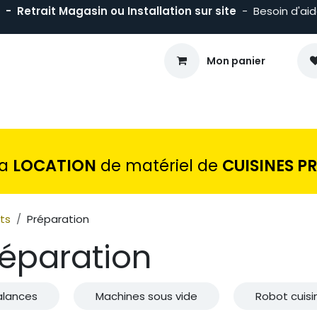
- Retrait Magasin ou Installation sur site
- Besoin d'ai
Mon panier
sson
Froid
Maintien en T°
Matériels Traiteur
Mobiliers
la
LOCATION
de matériel de
CUISINES P
ts
Préparation
réparation
alances
Machines sous vide
Robot cuisi