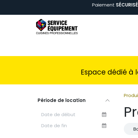
Se rendre au contenu
Paiement
SÉCURISÉ 
Arts de la table
Buffets & Boissons
Cui
Espace dédié à 
Produi
Période de location
P
B