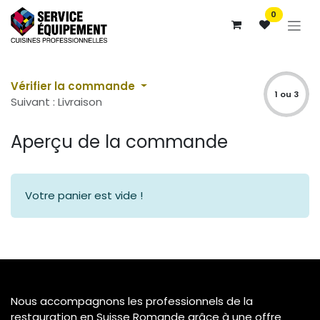
Se rendre au contenu
0
Vérifier la commande
1 ou 3
Suivant : Livraison
Aperçu de la commande
Votre panier est vide !
Nous accompagnons les professionnels de la
restauration en Suisse Romande grâce à une offre