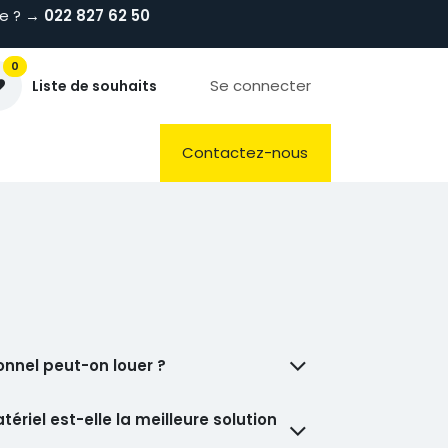
de ? →
022 827 62 50
0
Se connecter
Liste de souhaits
Préparations
Hygiène & Laverie
Contactez-nous
onnel peut-on louer ?
ériel est-elle la meilleure solution