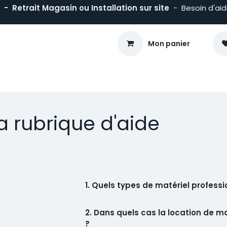
- Retrait Magasin ou Installation sur site
- Besoin d'ai
Mon panier
sson
Froid
Maintien en T°
Matériels Traiteur
Mobiliers
a rubrique d'aide
1. Quels types de matériel professi
2. Dans quels cas la location de mat
?