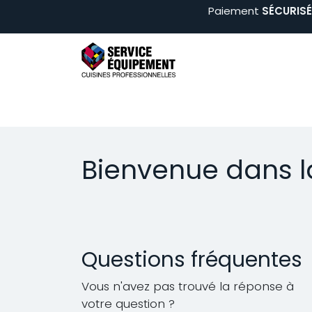
Se rendre au contenu
Paiement
SÉCURISÉ 
Arts de la table
Buffets & Boissons
Cui
Bienvenue dans l
Questions fréquentes
Vous n'avez pas trouvé la réponse à
votre question ?