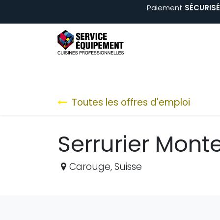
Se rendre au contenu
Paiement
SÉCURISÉ 
Arts de la table
Buffets & Boissons
Cui
Toutes les offres d'emploi
Serrurier Mont
Carouge
,
Suisse