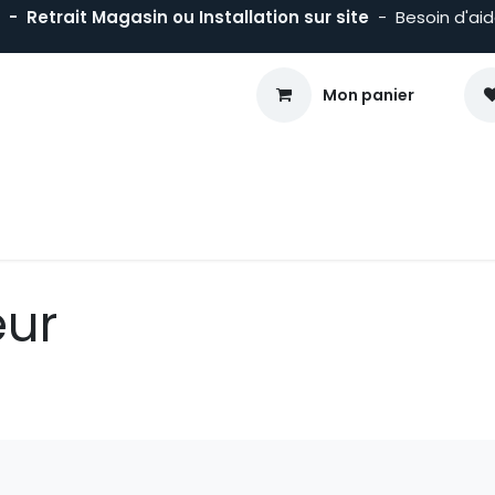
- Retrait Magasin ou Installation sur site
- Besoin d'ai
Mon panier
sson
Froid
Maintien en T°
Matériels Traiteur
Mobiliers
eur