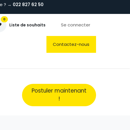
de ? →
022 827 62 50
0
Se connecter
Liste de souhaits
Préparations
Hygiène & Laverie
Contactez-nous
Postuler maintenant
!